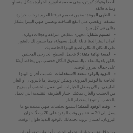
للصدأ وفولاذ كورتن، وهي مصممة لتوزيع الحرارة بشكل متساوٍ
ومتانة فائقة.
الطهي الموحد:
يضمن تصميم غرفتنا الفريد درجات حرارة
متسقة، ويقضي على البقع الساخنة ويضمن طهي البيتزا بشكل
مثالي في كل مرة.
تصميم متنقل:
مجهزة بمقابض منزلقة وعجلات دوارة،
أفران البيتزا لدينا قابلة للنقل بسهولة، مما يسمح لك بالعثور
على المكان المثالي لصنع البيتزا الخاصة بك.
لمسة نهائية متينة:
لا يتحمل السطح الخارجي المجلفن
بالكهرباء والمغلف بالمسحوق التآكل فحسب، بل يحافظ أيضًا
على جماله بمرور الوقت.
التزود بالوقود متعدد الاستخدامات:
صُممت أفران البيتزا
الخاصة بنا لتوفير المرونة، ويمكن تزويدها إما بالبروبان أو الغاز
الطبيعي، والآن بفضل الخيارات التي تعمل بالخشب أو بمزيج
من الخشب والغاز، يمكنك اختيار الطريقة التقليدية التي تعمل
بالخشب أو تنوع استخدام الغاز.
وقت الوقود الممتد:
استمتع بجلسات طهي ممتدة مع ما
يصل إلى 20 ساعة من وقت الوقود على 20 رطلًا. خزان
البروبان، لضمان تزويد تجمعاتك بالوقود اللذيذ طوال الوقت.
من خلال تقديم خيار استخدام الخشب أو الغاز، توفر أفران