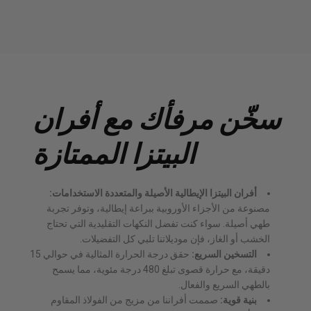
سخّن مرفأك مع أفران
البيتزا الممتازة
أفران البيتزا الإيطالية الأصيلة والمتعددة الاستخدامات:
مصنوعة من الأجزاء الأوروبية ببراعة إيطالية، وتوفر تجربة
طهي أصيلة. سواء كنت تفضل النكهات التقليدية التي تحتاج
الخشب أو الغاز، فإن موديلاتنا تلبي كل التفضيلات.
التسخين السريع:
حقق درجة الحرارة المثالية في حوالي 15
دقيقة، مع حرارة قصوى تبلغ 480 درجة مئوية، مما يسمح
بالطهي السريع والفعال.
بنية قوية:
صممت أفراننا من مزيج من الفولاذ المقاوم