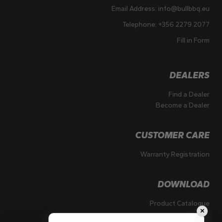
Email Address:
info@bullbbq.eu
Telephone:
+356 2279 2077
Fill in Form
DEALERS
Find a Dealer
Become a Dealer
CUSTOMER CARE
Warranty Registration
DOWNLOAD
Product Catalogue
✕