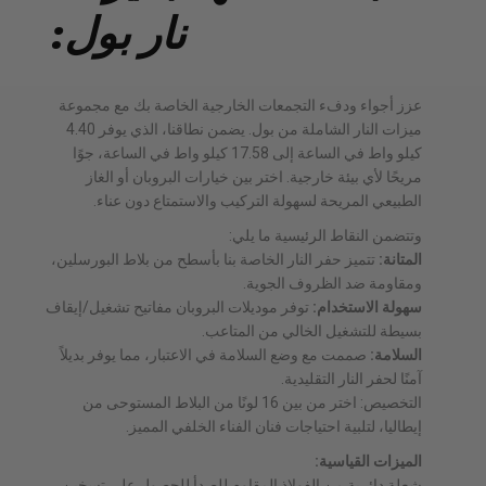
نار بول:
عزز أجواء ودفء التجمعات الخارجية الخاصة بك مع مجموعة
ميزات النار الشاملة من بول. يضمن نطاقنا، الذي يوفر 4.40
كيلو واط في الساعة إلى 17.58 كيلو واط في الساعة، جوًا
مريحًا لأي بيئة خارجية. اختر بين خيارات البروبان أو الغاز
الطبيعي المريحة لسهولة التركيب والاستمتاع دون عناء.
وتتضمن النقاط الرئيسية ما يلي:
المتانة:
تتميز حفر النار الخاصة بنا بأسطح من بلاط البورسلين،
ومقاومة ضد الظروف الجوية.
سهولة الاستخدام:
توفر موديلات البروبان مفاتيح تشغيل/إيقاف
بسيطة للتشغيل الخالي من المتاعب.
السلامة:
صممت مع وضع السلامة في الاعتبار، مما يوفر بديلاً
آمنًا لحفر النار التقليدية.
التخصيص: اختر من بين 16 لونًا من البلاط المستوحى من
إيطاليا، لتلبية احتياجات فنان الفناء الخلفي المميز.
الميزات القياسية:
شعلة دائرية من الفولاذ المقاوم للصدأ للحصول على تسخين