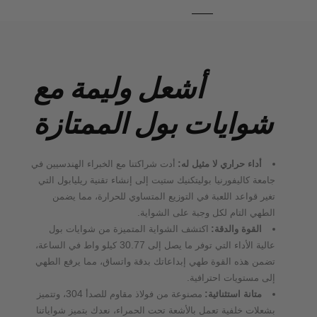
أشعل وليمة مع
شوايات بول الممتازة
:
أداء حراري لا مثيل له
أدت شراكتنا مع الخبراء الهندسيين في
جامعة كاليفورنيا بوليتكنيك ستيت إلى إنشاء تقنية ريليابول التي
تغير قواعد اللعبة في التوزيع المتساوي للحرارة، مما يضمن
.
الطهي التام لكل وجبة على الشواية
:
القوة والدقة
اكتشف الشواية المتميزة من شوايات بول
30.77
عالية الأداء التي توفر ما يصل إلى
كيلو واط في الساعة،
تضمن هذه القوة طهي إبداعاتك بدقة واتساق، مما يرفع الطهي
.
إلى مستويات احترافية
304
:
متانة استثنائية
مصنوعة من فولاذ مقاوم للصدأ
، وتتميز
بشعلات خلفية تعمل بالأشعة تحت الحمراء، نعدك بتميز شواياتنا