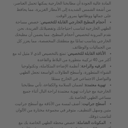
المادة عالية الجودة أن مطابخنا الخارجية يمكنها تحمل العناصر،
من أشعة الشمس الشديدة إلى الأمطار الغزيرة، مما يحافظ
على جمالها ووظائفها بمرور الوقت.
أحجام المطبخ الخارجي القابلة للتخصيص:
خصص مساحة
الطهي الخارجية لتناسب احتياجاتك وتفضيلاتك الفريدة، نحن
نقدم المرونة لتخصيص أحجام المطبخ، مما يضمن أن مطبخك
الخارجي يتناسب تمامًا مع منطقتك المخصصة، مما يعزز كل
من الجماليات والوظائف.
الأناقة القابلة للتخصيص:
تمتع بالتخصيص الذي لا مثيل له مع
أكثر من 40 تركيبة متطورة من البلاط والقاعدة
الترفيه والراحة:
أنظمة الإضاءة المتكاملة، وتكنولوجيا
الشواء المتطورة، وأسطح الطاولات الواسعة تجعل الطهي
والتواصل الاجتماعي في الخارج ممتعًا.
تهوية معتمدة:
لضمان السلامة والكفاءة، تأتي مطابخنا
الخارجية مع خيارات تهوية معتمدة لراحة البال أثناء جميع
مساعي الطهي الخاصة بك.
أسطح جرانيت:
أضف لمسة من الأناقة مع أسطح جرانيت
متين وسهل التنظيف، متوفر في مجموعة مختارة من الألوان
لتناسب ذوقك.
المكونات الشاملة:
خصص محطة الطهي الخاصة بك مع