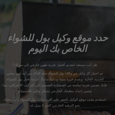
حدد موقع وكيل بول للشواء
الخاص بك اليوم
هل أنت مستعد لتقديم أفضل تجربة طهي خارجي إلى منزلك؟
تم اختبار كل وكيل من وكلاء بول للشواء بدقة للتأكد من أنه يلبي معايير
.
الخدمة العالية، ويقدم خبرة مثبتة ودعمًا شاملًا
عندما تختار بول للشواء،
فإنك تضمن تجربة سلسة من استشارة التصميم إلى التركيب الاحترافي، مما
.
يضمن إعداد مطبخك الخارجي بشكل مثالي للاستمتاع
استخدم محدد موقع الوكيل للعثور على أقرب وكيل بول للشواء وابدأ رحلتك
.
نحو الترفيه الخارجي الذي لا مثيل له