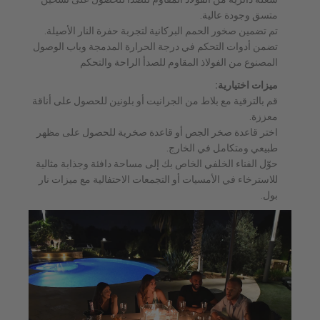
متسق وجودة عالية.
تم تضمين صخور الحمم البركانية لتجربة حفرة النار الأصيلة.
تضمن أدوات التحكم في درجة الحرارة المدمجة وباب الوصول
المصنوع من الفولاذ المقاوم للصدأ الراحة والتحكم
ميزات اختيارية:
قم بالترقية مع بلاط من الجرانيت أو بلونين للحصول على أناقة
معززة.
اختر قاعدة صخر الجص أو قاعدة صخرية للحصول على مظهر
طبيعي ومتكامل في الخارج.
حوّل الفناء الخلفي الخاص بك إلى مساحة دافئة وجذابة مثالية
للاسترخاء في الأمسيات أو التجمعات الاحتفالية مع ميزات نار
بول.