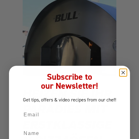
Subscribe to
our Newsletter!
HEIZEN SIE IHR
Get tips, offers
& video recipes
from our chef!
PARADIES MIT
Email
ERSTKLASSIGE
Name