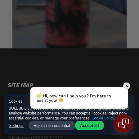
SITE MAP
✕
Hi, how can I help you? I'm here to
Angebot einholen
assist you!
Cookies
BULL BBQ EU uses cookies to enhance your browsing experience and
analyse website performance. You can accept all cookies, reject non-
HOW TO CONTACT US
essential cookies, or manage your preferences.
Cookie Policy
.
Settings
Reject non-essential
Accept all
Email Address:
info@bullbbq.eu
Telephone:
+356 2279 2077