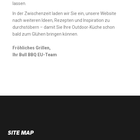
lassen.
Get tips, offers
& video recipes
from our chef!
In der Zwischenzeit laden wir Sie ein, unsere Website
nach weiteren Ideen, Rezepten und Inspiration zu
Email
durchstöbern – damit Sie Ihre Outdoor-Küche schon
bald zum Glühen bringen können.
Name
Fröhliches Grillen,
Ihr Bull BBQ EU-Team
Last Name
SIGN ME UP!
NO, THANKS
SITE MAP